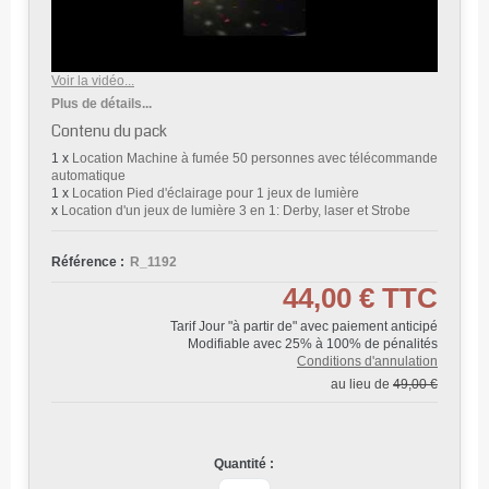
Voir la vidéo...
Plus de détails...
Contenu du pack
1 x
Location Machine à fumée 50 personnes avec télécommande
automatique
1 x
Location Pied d'éclairage pour 1 jeux de lumière
x
Location d'un jeux de lumière 3 en 1: Derby, laser et Strobe
Référence :
R_1192
44,00 €
TTC
Tarif Jour "à partir de" avec paiement anticipé
Modifiable avec 25% à 100% de pénalités
Conditions d'annulation
au lieu de
49,00 €
Quantité :