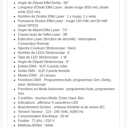
Angle de Départ Effet Derby : 68°
Longueur d'Onde Effet Laser : diode rouge (650 nm), diode
verte (532 nm)
Nombre de Diodes Effet Laser : 1 x rouge, 1 x verte
Puissance Diodes Effet Laser : rouge 100 mW, vert 50 mW
(laser DPSS)
Angle de départ Effet Laser : 74°
Classe laser de l'effet Laser : 3R
Extinction Laser (fonction de sécurité) : interrupteur,
Connecteur Remote
Spectre Couleurs Stroboscope : blanc
Nombre de LEDs Stroboscope : 8
Type de LED Stroboscope : 1 W
Angle de Départ Stroboscope : 8°
Entrée DMX : XLR 3 points mâle
Sortie DMX : XLR 3 points femelle
Modes DMX : 10 canaux
Fonctions DMX : Programmes Auto, programmes Son, Derby,
laser, stroboscope
Fonctions en Mode Autonome : programmes Auto, programmes
Son
Contrôles : touches Mode, Enter, Haut, Bas
Indicateurs : afficheur 4 caractères LED
Branchement Secteur : embase d'entrée et de renvoi IEC
Tension Secteur : 110 - 240 Volts, 50/60 Hz
Consommation Électrique : 50 W
Fusible : T1,6AL / 250 V
Matériau Boîtier : métal