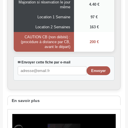
Majoration si réservation le jour
4.40 €
même
Location 1 Semaine
97 €
Location 2 Semaines
163 €
CAUTION CB (non débité) :
(procédure à distance par CB,
200 €
avant le départ)
✉ Envoyer cette fiche par e-mail
En savoir plus