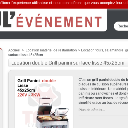
liorer l'expérience utilisateur et nous considérons que vous acceptez leur uti
Accueil
>
Location matériel de restauration
>
Location fours, salamandre, gri
surface lisse 45x25cm
Location double Grill panini surface lisse 45x25cm
C'est un
grill panini double d
plaques de cuisson supérieures
cuisson inférieure. Un matériel 
paninis ou sandwiches et dont
l
inférieure sont lisses
. Le syst
simplifié grâce au bac de récup
Plus de détails...