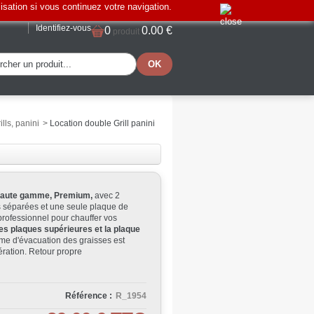
lisation si vous continuez votre navigation.
Identifiez-vous
0
0.00 €
produit
lls, panini
>
Location double Grill panini
e haute gamme, Premium,
avec 2
 séparées et une seule plaque de
professionnel pour chauffer vos
es plaques supérieures et la plaque
ème d'évacuation des graisses est
ération. Retour propre
Référence :
R_1954