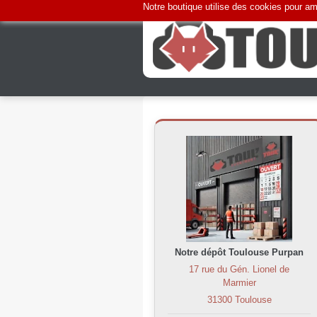
Notre boutique utilise des cookies pour amé
Notre dépôt Toulouse Purpan
17 rue du Gén. Lionel de
Marmier
31300 Toulouse