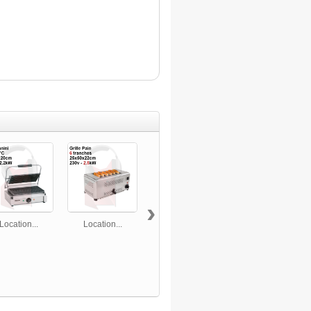
›
Location...
Location...
Location...
Location...