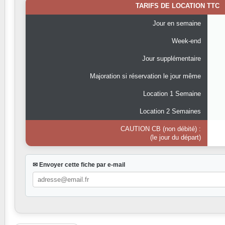
TARIFS DE LOCATION TTC
Jour en semaine
Week-end
Jour supplémentaire
Majoration si réservation le jour même
Location 1 Semaine
Location 2 Semaines
CAUTION CB (non débité) :
(le jour du départ)
✉ Envoyer cette fiche par e-mail