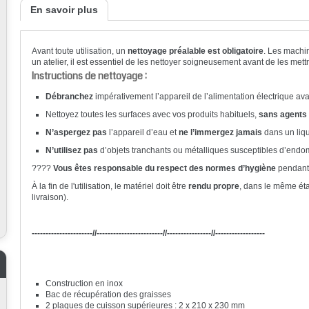
En savoir plus
Avant toute utilisation, un
nettoyage préalable est obligatoire
. Les machi
un atelier, il est essentiel de les nettoyer soigneusement avant de les mett
Instructions de nettoyage :
Débranchez
impérativement l’appareil de l’alimentation électrique av
Nettoyez toutes les surfaces avec vos produits habituels,
sans agents 
N’aspergez pas
l’appareil d’eau et
ne l’immergez jamais
dans un liqu
N’utilisez pas
d’objets tranchants ou métalliques susceptibles d’end
????
Vous êtes responsable du respect des normes d’hygiène
pendant 
À la fin de l'utilisation, le matériel doit être
rendu propre
, dans le même éta
livraison).
----------------------//------------------------//----------------//------------------
Construction en inox
Bac de récupération des graisses
2 plaques de cuisson supérieures : 2 x 210 x 230 mm