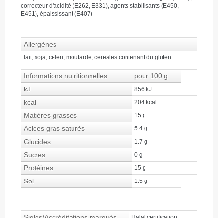
correcteur d'acidité (E262, E331), agents stabilisants (E450,
E451), épaississant (E407)
Allergènes
lait, soja, céleri, moutarde, céréales contenant du gluten
Informations nutritionnelles
pour 100 g
kJ
856 kJ
kcal
204 kcal
Matières grasses
15 g
Acides gras saturés
5.4 g
Glucides
1.7 g
Sucres
0 g
Protéines
15 g
Sel
1.5 g
Sigles/Accréditations marqués
Halal certification