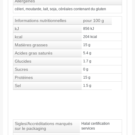
Allergènes
céleri, moutarde, lait, soja, céréales contenant du gluten
Informations nutritionnelles
pour 100 g
kJ
856 kJ
kcal
204 kcal
Matières grasses
15 g
Acides gras saturés
5.4 g
Glucides
1.7 g
Sucres
0 g
Protéines
15 g
Sel
1.5 g
Sigles/Accréditations marqués
Halal certification
sur le packaging
services