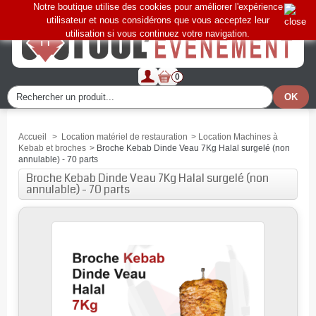
Notre boutique utilise des cookies pour améliorer l'expérience
utilisateur et nous considérons que vous acceptez leur
utilisation si vous continuez votre navigation.
0
Accueil
>
Location matériel de restauration
>
Location Machines à
Kebab et broches
>
Broche Kebab Dinde Veau 7Kg Halal surgelé (non
annulable) - 70 parts
Broche Kebab Dinde Veau 7Kg Halal surgelé (non
annulable) - 70 parts