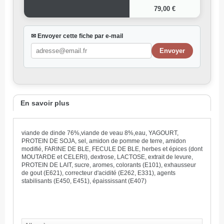
79,00 €
✉ Envoyer cette fiche par e-mail
En savoir plus
viande de dinde 76%,viande de veau 8%,eau, YAGOURT,
PROTEIN DE SOJA, sel, amidon de pomme de terre, amidon
modifié, FARINE DE BLE, FECULE DE BLE, herbes et épices (dont
MOUTARDE et CELERI), dextrose, LACTOSE, extrait de levure,
PROTEIN DE LAIT, sucre, aromes, colorants (E101), exhausseur
de gout (E621), correcteur d'acidité (E262, E331), agents
stabilisants (E450, E451), épaississant (E407)