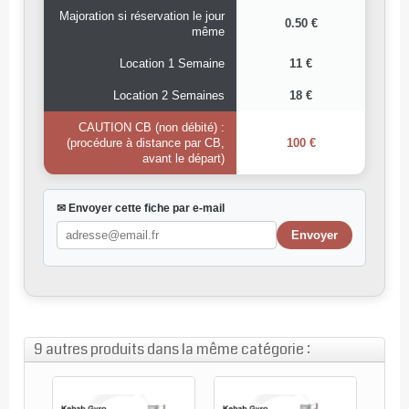
Majoration si réservation le jour
0.50 €
même
Location 1 Semaine
11 €
Location 2 Semaines
18 €
CAUTION CB (non débité) :
(procédure à distance par CB,
100 €
avant le départ)
✉ Envoyer cette fiche par e-mail
9 autres produits dans la même catégorie :